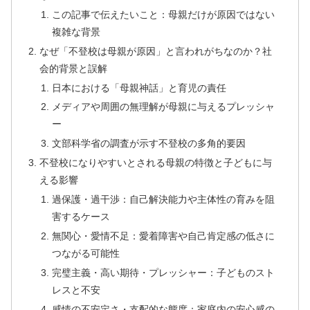
この記事で伝えたいこと：母親だけが原因ではない
複雑な背景
なぜ「不登校は母親が原因」と言われがちなのか？社
会的背景と誤解
日本における「母親神話」と育児の責任
メディアや周囲の無理解が母親に与えるプレッシャ
ー
文部科学省の調査が示す不登校の多角的要因
不登校になりやすいとされる母親の特徴と子どもに与
える影響
過保護・過干渉：自己解決能力や主体性の育みを阻
害するケース
無関心・愛情不足：愛着障害や自己肯定感の低さに
つながる可能性
完璧主義・高い期待・プレッシャー：子どものスト
レスと不安
感情の不安定さ・支配的な態度：家庭内の安心感の