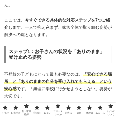
ん。
ここでは、
今すぐできる具体的な対応ステップを7つご紹
介
します。一人で抱え込まず、家族全体で取り組む姿勢が
解決への鍵となります。
ステップ1：お子さんの状況を「ありのまま」
受け止める姿勢
不登校の子どもにとって最も必要なのは、
「安心できる場
所」と「ありのままの自分を受け入れてもらえる」という
安心感
です。「無理に学校に行かせようとしない」姿勢が
大切です。
現状の受容
塾・家庭
フリース
サイトに
不登校
自宅学習
通信制
口コミ
治療法
病気
体験談
ニュース
教師
クール
ついて