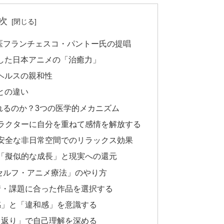
次
医フランチェスコ・パントー氏の提唱
した日本アニメの「治癒力」
ヘルスの親和性
との違い
れるのか？3つの医学的メカニズム
ャラクターに自分を重ねて感情を解放する
：安全な非日常空間でのリラックス効果
た「擬似的な成長」と現実への還元
セルフ・アニメ療法」のやり方
情・課題に合った作品を選択する
感」と「違和感」を意識する
り返り」で自己理解を深める