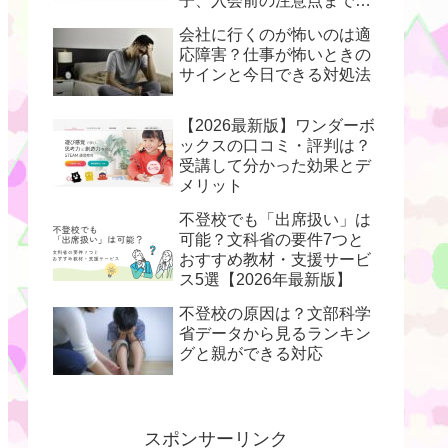
子、入会前の注意点まで解
説
会社に行くのが怖いのは適
応障害？仕事が怖いときの
サインと今日できる対処法
【2026最新版】ワンダーボ
ックスの口コミ・評判は？
受講して分かった効果とデ
メリット
不登校でも「出席扱い」は
可能？文科省の要件7つと
おすすめ教材・支援サービ
ス5選【2026年最新版】
不登校の原因は？文部科学
省データから見るランキン
グと親ができる対応
スポンサーリンク