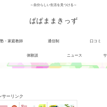
～自分らしい生活を見つける～
ぱぱままきっず
塾・家庭教師
通信制
口コミ
体験談
ニュース
サ
。
ンサーリンク