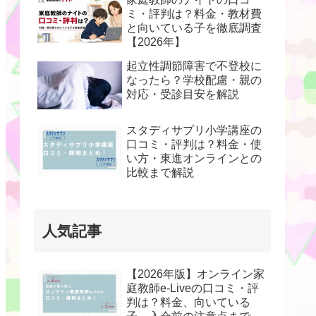
ミ・評判は？料金・教材費
と向いている子を徹底調査
【2026年】
起立性調節障害で不登校に
なったら？学校配慮・親の
対応・受診目安を解説
スタディサプリ小学講座の
口コミ・評判は？料金・使
い方・東進オンラインとの
比較まで解説
人気記事
【2026年版】オンライン家
庭教師e-Liveの口コミ・評
判は？料金、向いている