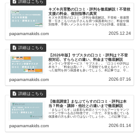
キズキ共育塾の口コミ・評判を徹底解説！不登校
支援の料金、個別指導の真実
キズキ共育塾の口コミ・評判を徹底解説。不登校・発達障
害・引きこもりのお子さんを持つ保護者向けに、料金や個
別指導、手厚いメンタルサポートをプロが評価。全額返金
制度、オンライン授業の柔軟性、大学受験実績も紹介し、
あなたの塾選びの不安を解消します。
2025.12.24
papamamakids.com
【2026年版】サブスタの口コミ・評判は？不登
校対応、すららとの違い、料金まで徹底解説
オンライン学習サービス「サブスタ」。「口コミや評判は
本当？」「料金は高い？」「不登校でも使えるの？」とい
った疑問を持つ保護者も多いでしょう。本記事では、サブ
スタの口コミ・評判を中心に、料金体系、学習効果、不登
校対応、競合サービスとの比較までを網羅的に解説しま
2026.07.16
papamamakids.com
す。
【徹底調査】まなぶてらすの口コミ・評判は本
当？料金・講師・他社との違いまで徹底解説
「まなぶてらす」は多彩な科目とリベラルアーツをマンツ
ーマンで学べる点が特徴です。一方で、不安を感じている
保護者の方も多いのではないでしょうか。 この記事では、
まなぶてらすの口コミ・評判徹底調査し、不登校や発達特
性への対応まで詳しく解説します。
2026.01.14
papamamakids.com