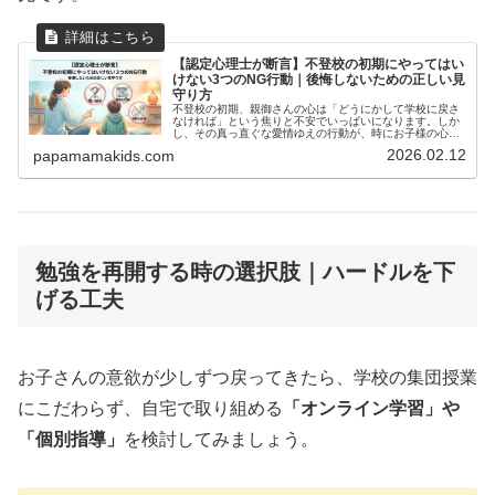
【認定心理士が断言】不登校の初期にやってはい
けない3つのNG行動｜後悔しないための正しい見
守り方
不登校の初期、親御さんの心は「どうにかして学校に戻さ
なければ」という焦りと不安でいっぱいになります。しか
し、その真っ直ぐな愛情ゆえの行動が、時にお子様の心を
さらに追い詰めてしまうことがあります。私は小学校教諭
2026.02.12
papamamakids.com
の免許を持ち、現在は認定心理士と...
勉強を再開する時の選択肢｜ハードルを下
げる工夫
お子さんの意欲が少しずつ戻ってきたら、学校の集団授業
にこだわらず、自宅で取り組める
「オンライン学習」や
「個別指導」
を検討してみましょう。