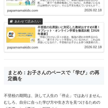
「学校に行けない日が続いて、将来の進路や内申点が心
配…」「家で一生懸命勉強しているのに、欠席扱いになる
のは納得がいかない」そんな不安を抱えていませんか？実
は、文部科学省の指針により、一定の条件を満たせば自宅
2026.02.18
papamamakids.com
学習を「出席扱い」として認めてもら...
不登校の出席扱いに対応した教材おすすめ5選！
タブレット・オンライン学習を徹底比較【2026
年最新】
「学校に行けない日々が続き、勉強の遅れや内申点が心
配…」「家でタブレット学習をしているけれど、これは出
席扱いになるの？」不登校のお子さんを持つ保護者の方に
とって、学習の継続と進路への影響は大きな悩みですよ
2026.02.18
papamamakids.com
ね。実は、文部科学省の要件を満たす「...
まとめ：お子さんのペースで「学び」の再
定義を
不登校の期間は、決して人生の「停止」ではありません。
むしろ、自分に合った学び方や生き方を見つけるための