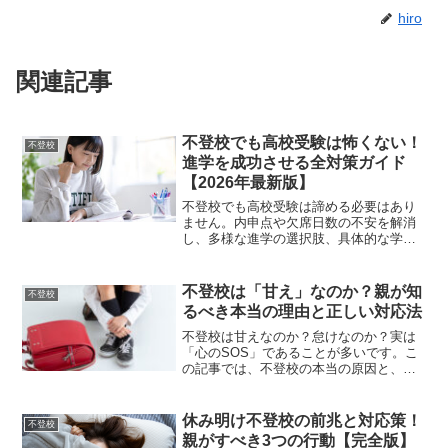
hiro
関連記事
不登校でも高校受験は怖くない！
不登校
進学を成功させる全対策ガイド
【2026年最新版】
不登校でも高校受験は諦める必要はあり
ません。内申点や欠席日数の不安を解消
し、多様な進学の選択肢、具体的な学
習・受験対策、そして心のケアまで徹底
解説。あなたに合った進路を見つけ、自
信を持って高校生活をスタートさせるた
不登校は「甘え」なのか？親が知
不登校
めの情報が満載です。
るべき本当の理由と正しい対応法
不登校は甘えなのか？怠けなのか？実は
「心のSOS」であることが多いです。こ
の記事では、不登校の本当の原因と、親
がすべき正しいサポート方法を心理学的
に解説します。
休み明け不登校の前兆と対応策！
不登校
親がすべき3つの行動【完全版】