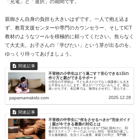
「充電」と「選択」の期間です。
親御さん自身の負担も大きいはずです。一人で抱え込ま
ず、教育支援センターや専門のカウンセラー、そしてICT
教材のようなツールを積極的に頼ってください。焦らなく
て大丈夫。お子さんの「学びたい」という芽が出るのを、
ゆっくり待ってあげましょう。
不登校の小学生はどう過ごす？安心できる1日の
作り方と親ができるサポート
小学生の不登校は、子ども本人だけでなく保護者にも大き
な不安をもたらします。答えが一つでないからこそ、親は
迷いがちです。本記事では、無理をさせずに「安心できる
日常」を作るための具体的な過ごし方、学習方法、心のケ
ア、親の対応のコツをわかりやすく解説します。
2025.12.28
papamamakids.com
不登校の中学生に“何をさせるべきか”完全ガイド
｜親が今できる最善の対応とは
不登校の中学生に“何をさせるべきか”で悩む親向けに、回
復の３ステップ・やってはいけない対応・状況別の過ごし
方を徹底解説。生活リズム改善、家庭での学び、専門機関
との連携まで網羅した実践ガイドです。