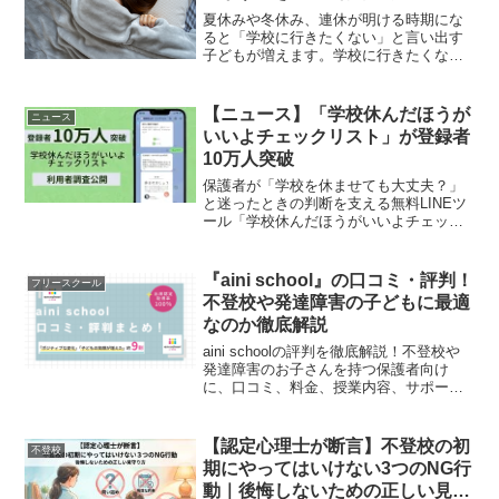
夏休みや冬休み、連休が明ける時期にな
ると「学校に行きたくない」と言い出す
子どもが増えます。学校に行きたくな
い」と言う子どもへの接し方やNG行動、
腹痛などのSOSサインを解説。無理じい
せず、解決へ導くための具体的な手順と
【ニュース】「学校休んだほうが
ニュース
相談先を紹介します。
いいよチェックリスト」が登録者
10万人突破
保護者が「学校を休ませても大丈夫？」
と迷ったときの判断を支える無料LINEツ
ール「学校休んだほうがいいよチェック
リスト」フリースクールなど不登校支援
に携わる３者が共同開発した「学校休ん
だほうがいいよチェックリスト」が累計
『aini school』の口コミ・評判！
フリースクール
登録者数10万人を突...
不登校や発達障害の子どもに最適
なのか徹底解説
aini schoolの評判を徹底解説！不登校や
発達障害のお子さんを持つ保護者向け
に、口コミ、料金、授業内容、サポート
体制を詳しく紹介。メタバースを活用し
た新しい学びの選択肢として、aini
schoolのメリット・デメリット、他社比
【認定心理士が断言】不登校の初
不登校
較まで網羅し、本当に合うか検討できる
期にやってはいけない3つのNG行
記事です。
動｜後悔しないための正しい見守