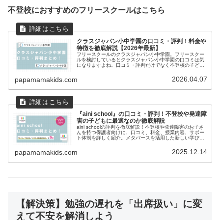
不登校におすすめのフリースクールはこちら
クラスジャパン小中学園の口コミ・評判！料金や
特徴を徹底解説【2026年最新】
フリースクールのクラスジャパン小中学園。フリースクー
ルを検討しているとクラスジャパン小中学園の口コミは気
になりますよね。口コミ・評判だけでなく不登校の子ども
の出席扱いや料金、学習内容、メリット・デメリットま
で、保護者の疑問を徹底解説。無料体験や資料請求の方法
2026.04.07
papamamakids.com
もご紹介し、安心して利用できるか解説します。
『aini school』の口コミ・評判！不登校や発達障
害の子どもに最適なのか徹底解説
aini schoolの評判を徹底解説！不登校や発達障害のお子さ
んを持つ保護者向けに、口コミ、料金、授業内容、サポー
ト体制を詳しく紹介。メタバースを活用した新しい学びの
選択肢として、aini schoolのメリット・デメリット、他社
比較まで網羅し、本当に合うか検討できる記事です。
2025.12.14
papamamakids.com
【解決策】勉強の遅れを「出席扱い」に変
えて不安を解消しよう