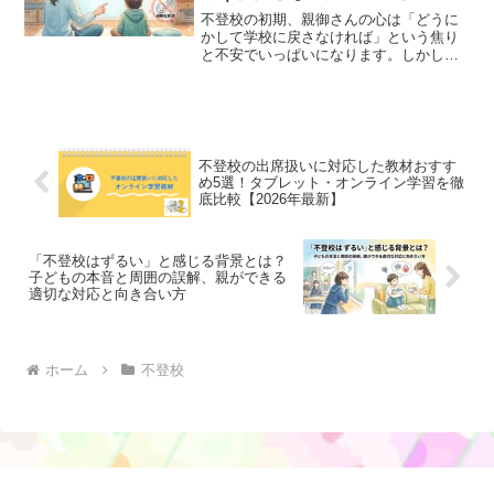
り方
不登校の初期、親御さんの心は「どうに
かして学校に戻さなければ」という焦り
と不安でいっぱいになります。しかし、
その真っ直ぐな愛情ゆえの行動が、時に
お子様の心をさらに追い詰めてしまうこ
とがあります。私は小学校教諭の免許を
持ち、現在は認定心理士と...
不登校の出席扱いに対応した教材おすす
め5選！タブレット・オンライン学習を徹
底比較【2026年最新】
「不登校はずるい」と感じる背景とは？
子どもの本音と周囲の誤解、親ができる
適切な対応と向き合い方
ホーム
不登校