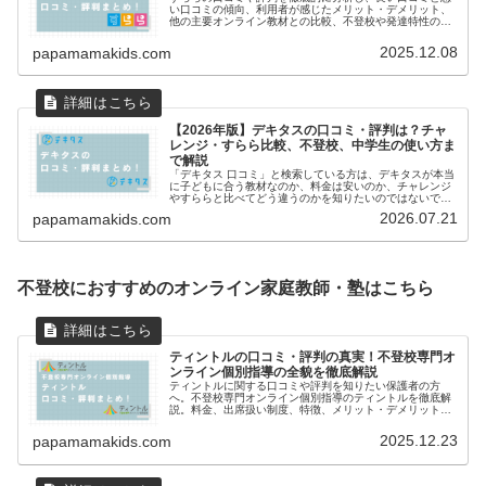
い口コミの傾向、利用者が感じたメリット・デメリット、
他の主要オンライン教材との比較、不登校や発達特性のあ
る子との相性、本当にすららが向いている子の特徴など網
羅的に解説します。
2025.12.08
papamamakids.com
【2026年版】デキタスの口コミ・評判は？チャ
レンジ・すらら比較、不登校、中学生の使い方ま
で解説
「デキタス 口コミ」と検索している方は、デキタスが本当
に子どもに合う教材なのか、料金は安いのか、チャレンジ
やすららと比べてどう違うのかを知りたいのではないでし
ょうか。結論から言うと、デキタスは「勉強が嫌い」「長
2026.07.21
papamamakids.com
い授業動画は集中できない」「ま...
不登校におすすめのオンライン家庭教師・塾はこちら
ティントルの口コミ・評判の真実！不登校専門オ
ンライン個別指導の全貌を徹底解説
ティントルに関する口コミや評判を知りたい保護者の方
へ。不登校専門オンライン個別指導のティントルを徹底解
説。料金、出席扱い制度、特徴、メリット・デメリットか
ら、専門的な3人体制サポートや進路支援まで、保護者の
不安を解消する情報を網羅しています。
2025.12.23
papamamakids.com