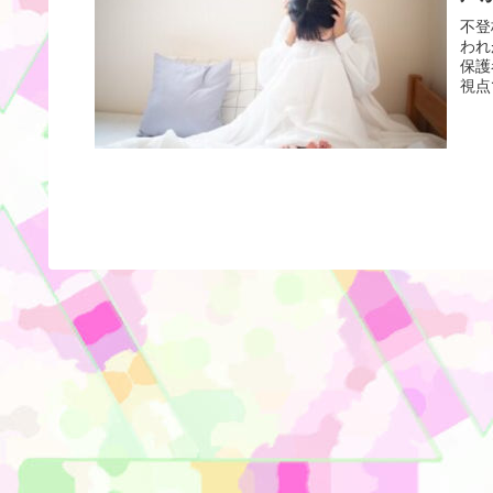
不登
われ
保護
視点
まし