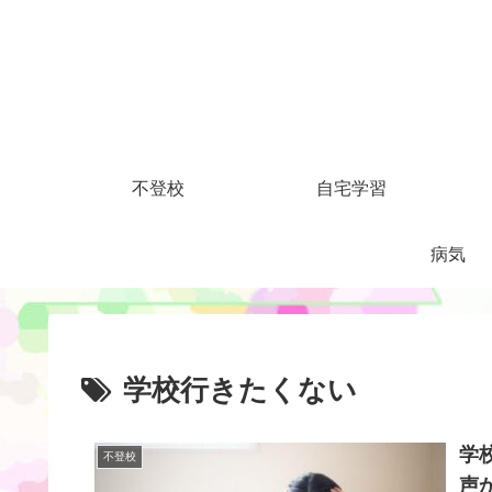
不登校
自宅学習
病気
学校行きたくない
学
不登校
声