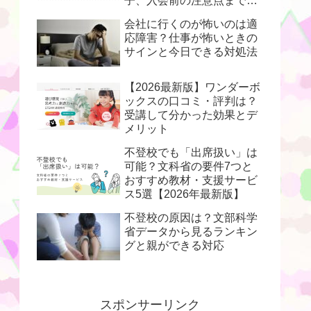
子、入会前の注意点まで解
説
会社に行くのが怖いのは適
応障害？仕事が怖いときの
サインと今日できる対処法
【2026最新版】ワンダーボ
ックスの口コミ・評判は？
受講して分かった効果とデ
メリット
不登校でも「出席扱い」は
可能？文科省の要件7つと
おすすめ教材・支援サービ
ス5選【2026年最新版】
不登校の原因は？文部科学
省データから見るランキン
グと親ができる対応
スポンサーリンク