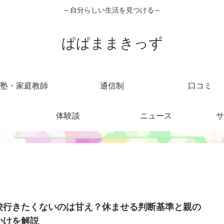
～自分らしい生活を見つける～
ぱぱままきっず
塾・家庭教師
通信制
口コミ
体験談
ニュース
サ
校行きたくないのは甘え？休ませる判断基準と親の
かけを解説