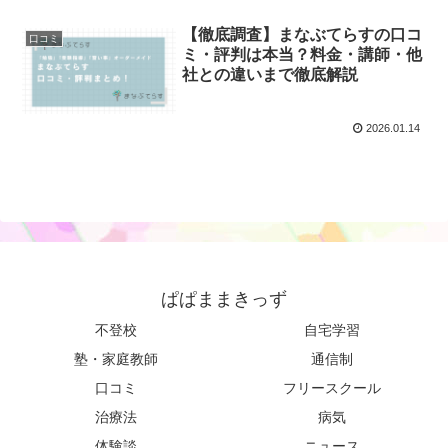
【徹底調査】まなぶてらすの口コ
口コミ
ミ・評判は本当？料金・講師・他
社との違いまで徹底解説
2026.01.14
ぱぱままきっず
不登校
自宅学習
塾・家庭教師
通信制
口コミ
フリースクール
治療法
病気
体験談
ニュース