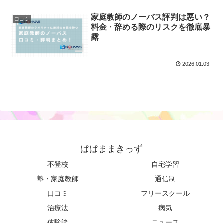
家庭教師のノーバス評判は悪い？
口コミ
料金・辞める際のリスクを徹底暴
露
2026.01.03
ぱぱままきっず
不登校
自宅学習
塾・家庭教師
通信制
口コミ
フリースクール
治療法
病気
体験談
ニュース