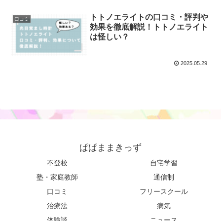
トトノエライトの口コミ・評判や
口コミ
効果を徹底解説！トトノエライト
は怪しい？
2025.05.29
ぱぱままきっず
不登校
自宅学習
塾・家庭教師
通信制
口コミ
フリースクール
治療法
病気
体験談
ニュース