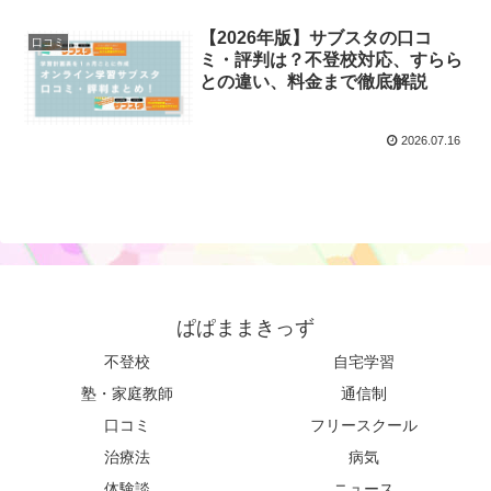
【2026年版】サブスタの口コ
口コミ
ミ・評判は？不登校対応、すらら
との違い、料金まで徹底解説
2026.07.16
ぱぱままきっず
不登校
自宅学習
塾・家庭教師
通信制
口コミ
フリースクール
治療法
病気
体験談
ニュース